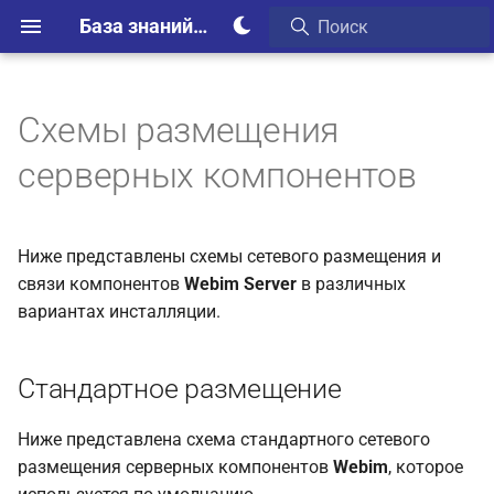
База знаний Webim
Схемы размещения
Стандартное размещение
серверных компонентов
Размещение с
резервированием по
принципу "active/stand by"
Ниже представлены схемы сетевого размещения и
связи компонентов
Webim Server
в различных
Размещение с
вариантах инсталляции.
резервированием по
принципу "master/slave"
Стандартное размещение
Ниже представлена схема стандартного сетевого
размещения серверных компонентов
Webim
, которое