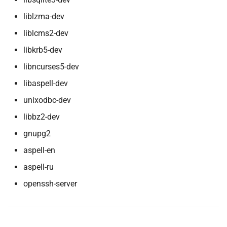
liblzma-dev
liblcms2-dev
libkrb5-dev
libncurses5-dev
libaspell-dev
unixodbc-dev
libbz2-dev
gnupg2
aspell-en
aspell-ru
openssh-server