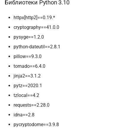
Библиотеки Python 3.10
httpx[http2]==0.19.*
cryptography==41.0.0
pysyge==1.2.0
python-dateutil==2.8.1
pillow==9.3.0
tornado==6.4.0
jinja2==3.1.2
pytz==2020.1
tzlocal==4.2
requests==2.28.0
idna==2.8
pycryptodome==3.9.8