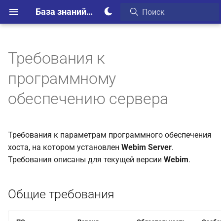
База знаний Webim
Требования к
Общие требования
программному
Требования к серверу
обеспечению сервера
реляционной СУБД
Требования к серверу
Требования к параметрам программного обеспечения
аналитической
хоста, на котором установлен
Webim Server
.
(колоночной) СУБД
Требования описаны для текущей версии
Webim
.
Требования к серверу
резидентной СУБД
Общие требования
Требования к поисковой