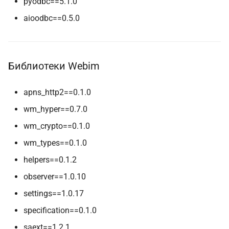
pyodbc==5.1.0
aioodbc==0.5.0
Библиотеки Webim
apns_http2==0.1.0
wm_hyper==0.7.0
wm_crypto==0.1.0
wm_types==0.1.0
helpers==0.1.2
observer==1.0.10
settings==1.0.17
specification==0.1.0
saext==1.2.1