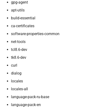
gpg-agent
apt-utils
build-essential
ca-certificates
software-properties-common
net-tools
tcl8.6-dev
tk8.6-dev
curl
dialog
locales
locales-all
language-pack-ru-base
language-pack-en