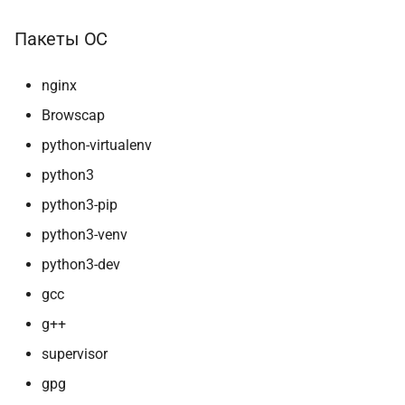
Пакеты ОС
nginx
Browscap
python-virtualenv
python3
python3-pip
python3-venv
python3-dev
gcc
g++
supervisor
gpg