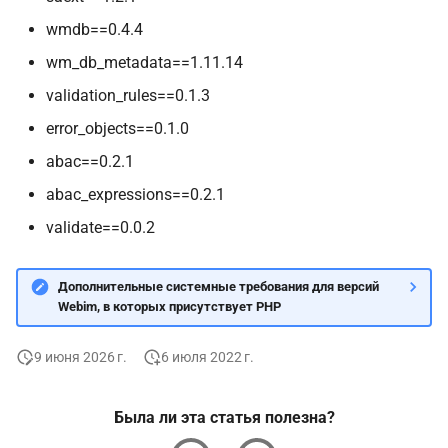
wmdb==0.4.4
wm_db_metadata==1.11.14
validation_rules==0.1.3
error_objects==0.1.0
abac==0.2.1
abac_expressions==0.2.1
validate==0.0.2
Дополнительные системные требования для версий
Webim, в которых присутствует PHP
9 июня 2026 г.
6 июля 2022 г.
Была ли эта статья полезна?