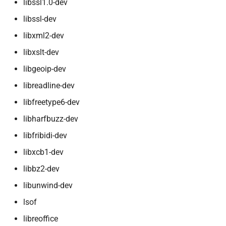
libssl1.0-dev
libssl-dev
libxml2-dev
libxslt-dev
libgeoip-dev
libreadline-dev
libfreetype6-dev
libharfbuzz-dev
libfribidi-dev
libxcb1-dev
libbz2-dev
libunwind-dev
lsof
libreoffice