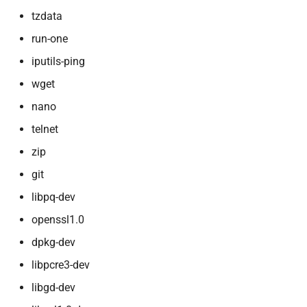
tzdata
run-one
iputils-ping
wget
nano
telnet
zip
git
libpq-dev
openssl1.0
dpkg-dev
libpcre3-dev
libgd-dev