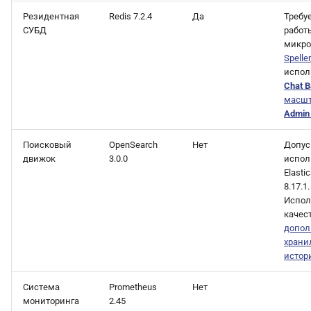
Резидентная
Redis 7.2.4
Да
Требу
СУБД
работ
микро
Speller
испол
Chat 
масшт
Admin
Поисковый
OpenSearch
Нет
Допус
движок
3.0.0
испол
Elasti
8.17.1.
Испол
качес
допол
храни
истор
Система
Prometheus
Нет
мониторинга
2.45