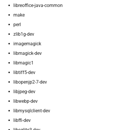
libreoffice-java-common
make
perl
zlib1g-dev
imagemagick
libmagick-dev
libmagic1
libtiff5-dev
libopenjp2-7-dev
libjpeg-dev
libwebp-dev
libmysqlclient-dev
libffi-dev
libsqlite3-dev