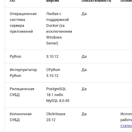
системе
ПО
Версия
Обязательность
Особе
Операционная
Любая с
Да
Требования к Apache Kafka
система
поддержкой
(для data-storager)
сервера
Docker (за
приложений
исключением
Другие требования
Windows
Server)
Пакеты ОС
Python
3.10.12
Да
Библиотеки Python 3.10
Интерпретатор
CPython
Да
Python
3.10.12
Библиотеки Webim
Реляционная
PostgreSQL
Да
СУБД
18.1 либо
MySQL 8.0.45
Колоночная
ClickHouse
Да
Испол
СУБД
23.12
работ
стати