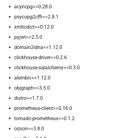
acyncpg==0.28.0
psycopg2cffi==2.8.1
xmltodict==0.12.0
pyjwt==2.5.0
domain2idna==1.12.0
clickhouse-driver==0.2.6
clickhouse-sqlalchemy==0.3.0
alembic==1.12.0
objgraph==3.5.0
distro==1.7.0
prometheus-client==0.16.0
tornado-prometheus==0.1.2
orjson==3.8.0