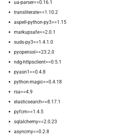
ua-parser==0.16.1
transliterate==1.10.2
aspell-python-py3==1.15
markupsafe==2.0.1
suds-py3==1.4.1.0
pyopenssl==23.2.0
ndg-httpsclient==0.5.1
pyasn1==0.4.8
python-magic==0.4.18
rsa==4.9
elasticsearch==8.17.1
pyfcm==1.4.5
sqlalchemy==2.0.23
asyncmy==0.2.8