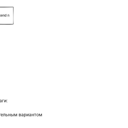
аги:
ительным вариантом