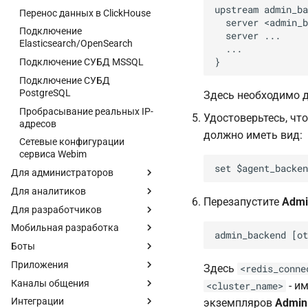
upstream admin_ba
Перенос данных в ClickHouse
  server <admin_b
Подключение
  server ...

Elasticsearch/OpenSearch
  ...

Подключение СУБД MSSQL
Подключение СУБД
PostgreSQL
Здесь необходимо 
Пробрасывание реальных IP-
Удостоверьтесь, чт
адресов
должно иметь вид:
Сетевые конфигурации
сервиса Webim
Для администраторов
Для аналитиков
Перезапустите
Admi
Для разработчиков
Мобильная разработка
Боты
Приложения
Здесь
<redis_conne
Каналы общения
- и
<cluster_name>
Интеграции
экземпляров
Admin