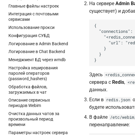
На сервере
Admin B
Главные файлы настроек
существует) и доба
Интеграция с почтовыми
сервисами
{

Использование прокси
  "connections": 
Конфигурация СУБД
    "<redis_conne
      "url": "red
Логирование в Admin Backend
    }

Логирование в Chat Backend
  }

Менеджмент БД через wmdb
Настройка хеширования
паролей операторов
Здесь
<redis_conne
(password_hashers)
сервера с
Redis
,
<re
Обработка файлов,
данных.
загружаемых в чат
Если в
о
redis.json
Описание сервисных
периодов Webim
будете использоват
Очистка данных чатов за
В файле
/etc/webim
произвольный период
перенаправление:
времени
Параметры настроек сервера