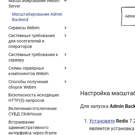
Масштабирование Webim
Server
Масштабирование Admin
Backend
Сервисы Webim
Системные требования
для посетителей и
операторов
Системные требования к
серверу
Схемы серверных
компонентов Webim
Способы получения
сборок Webim
Настройка масшта
Безопасность исходящих
HTTP(S)-запросов
Для запуска
Admin Bac
Включение/отключение
СУБД ClickHouse
Установите
Redis
7.
Встраивание
административного
является установка
интерфейса через iframe