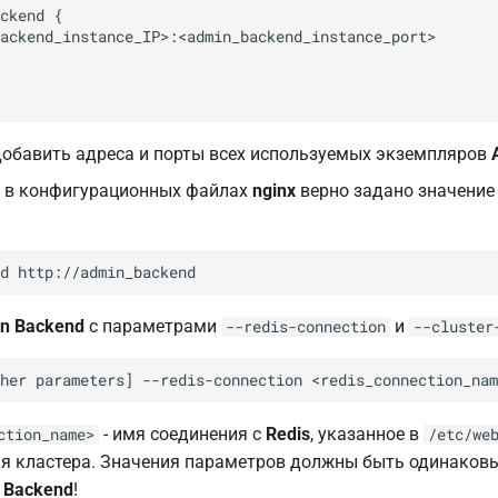
ckend {

ackend_instance_IP>:<admin_backend_instance_port>

добавить адреса и порты всех используемых экземпляров
о в конфигурационных файлах
nginx
верно задано значени
n Backend
с параметрами
и
--redis-connection
--cluster
- имя соединения с
Redis
, указанное в
ction_name>
/etc/we
мя кластера. Значения параметров должны быть одинаков
 Backend
!