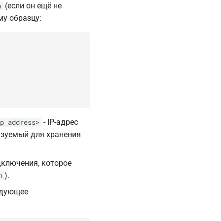
(если он ещё не
n
у образцу:
- IP-адрес
p_address>
ьзуемый для хранения
дключения, которое
).
n
едующее