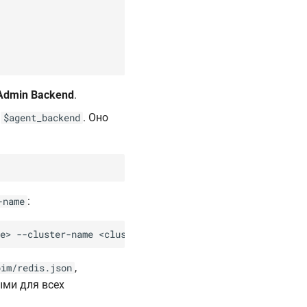
Admin Backend
.
е
. Оно
$agent_backend
:
-name
,
bim/redis.json
ыми для всех