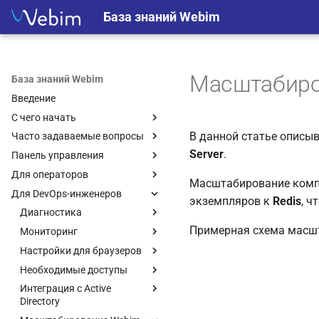
База знаний Webim
Масштабиро
База знаний Webim
Введение
С чего начать
В данной статье описы
Часто задаваемые вопросы
Server
.
Панель управления
Для операторов
Масштабирование компо
Для DevOps-инженеров
экземпляров к
Redis
, ч
Диагностика
Примерная схема масш
Мониторинг
Настройки для браузеров
Необходимые доступы
Интеграция с Active
Directory