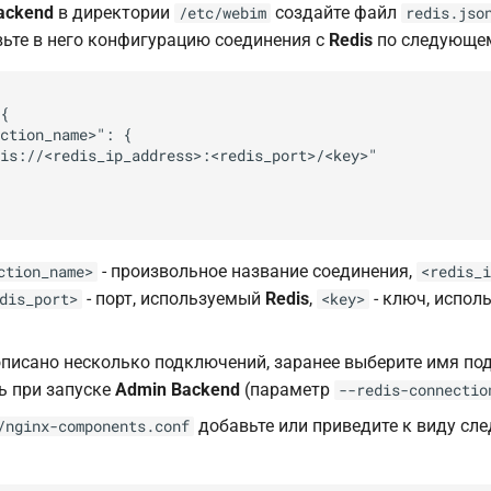
ackend
в директории
создайте файл
/etc/webim
redis.jso
вьте в него конфигурацию соединения с
Redis
по следующем
{

ction_name>": {

is://<redis_ip_address>:<redis_port>/<key>"

- произвольное название соединения,
ction_name>
<redis_i
- порт, используемый
Redis
,
- ключ, испол
dis_port>
<key>
писано несколько подключений, заранее выберите имя по
ь при запуске
Admin Backend
(параметр
--redis-connectio
добавьте или приведите к виду сл
/nginx-components.conf