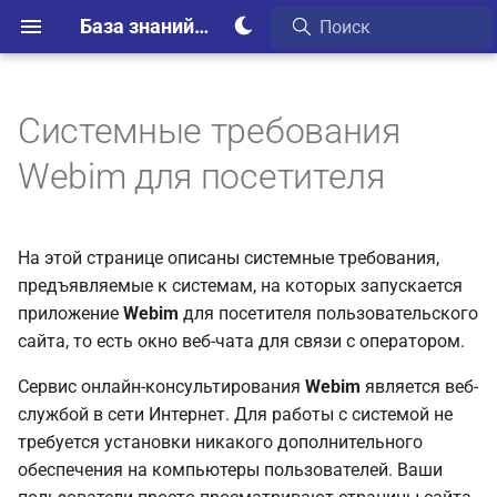
База знаний Webim
Системные требования
Список полностью
Webim для посетителя
поддерживаемых
браузеров
Список частично
На этой странице описаны системные требования,
поддерживаемых
предъявляемые к системам, на которых запускается
браузеров
приложение
Webim
для посетителя пользовательского
сайта, то есть окно веб-чата для связи с оператором.
Требования к настройкам
Сервис онлайн-консультирования
Webim
является веб-
браузера
службой в сети Интернет. Для работы с системой не
требуется установки никакого дополнительного
обеспечения на компьютеры пользователей. Ваши