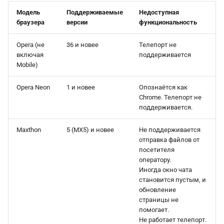
Модель
Поддерживаемые
Недоступная
браузера
версии
функциональность
Opera (не
36 и новее
Телепорт не
включая
поддерживается
Mobile)
Opera Neon
1 и новее
Опознаётся как
Chrome. Телепорт не
поддерживается.
Maxthon
5 (MX5) и новее
Не поддерживается
отправка файлов от
посетителя
оператору.
Иногда окно чата
становится пустым, и
обновление
страницы не
помогает.
Не работает телепорт.