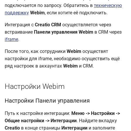
подключается по запросу. Обратитесь в
техническую
Настройка тайм-аута
поддержку
Webim
, если хотите её подключить.
сессии
Интеграция с
Creatio CRM
осуществляется через
Настройка часового
встраивание
Панели управления Webim
в CRM через
пояса
iframe
.
После того, как сотрудники
Webim
осуществят
Настройка разделов
настройки для iframe, необходимо осуществить ещё
Настройка
ряд настроек в аккаунтах
Webim
и CRM.
отображаемых колонок
Настройки Webim
Использование
интеграции
Настройки Панели управления
1. Панель управления
Путь к настройке интеграции:
Меню -> Настройки ->
Webim
Общие настройки -> Интеграции
. Найдите вкладку
Creatio
в конце страницы
Интеграции
и заполните
2. Диалоги