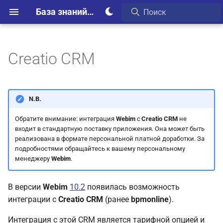
База знаний Webim
Creatio CRM
Настройки Webim
Настройки Панели
N.B.
управления
Обратите внимание: интеграция
Webim
с
Creatio CRM
не
Настройки account config
входит в стандартную поставку приложения. Она может быть
реализована в формате персональной платной доработки. За
подробностями обращайтесь к вашему персональному
Настройки в Creatio CRM
менеджеру
Webim
.
Установка приложения
В версии
Webim
10.2
появилась возможность
Webim
интеграции с
Creatio CRM
(ранее
bpmonline
).
Настройка домена
Интеграция с этой CRM является тарифной опцией и