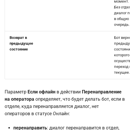
момент.
Без отде
диалог 
в общую
очередь.
Возврат в
Бот верн
предыдущее
предыд
состояние
состояни
которого
осущест
переход 
текущее.
Параметр
Если офлайн
в действии
Перенаправление
на оператора
определяет, что будет делать бот, если в
отделе, куда перенаправляется диалог, нет
операторов в статусе
Онлайн
:
перенаправить
: диалог перенаправится в отдел,