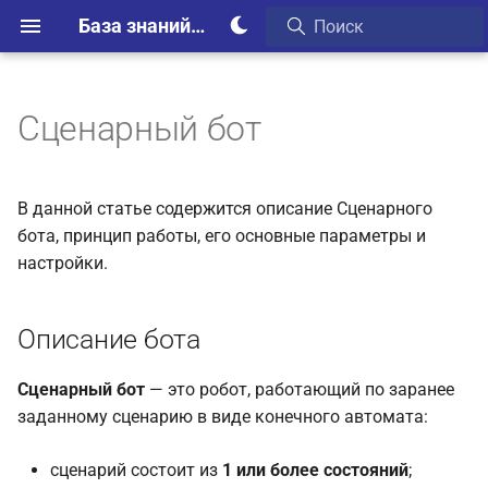
База знаний Webim
Сценарный бот
Описание бота
Принцип работы бота
В данной статье содержится описание Сценарного
бота, принцип работы, его основные параметры и
Общий алгоритм
настройки.
Если посетитель отправил
Описание бота
сообщение вместо
нажатия кнопки
Сценарный бот
— это робот, работающий по заранее
Проверки и типовые
заданному сценарию в виде конечного автомата:
требования к сценарию
сценарий состоит из
1 или более состояний
;