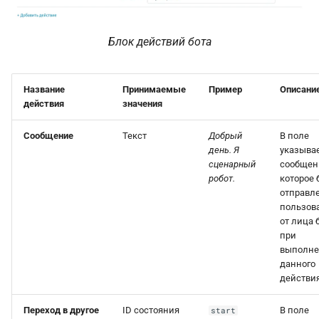
Блок действий бота
Название
Принимаемые
Пример
Описани
действия
значения
Сообщение
Текст
Добрый
В поле
день. Я
указыва
сценарный
сообщен
робот.
которое 
отправл
пользов
от лица 
при
выполн
данного
действия
Переход в другое
ID состояния
В поле
start