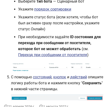
Выберите
Тип бота
— Сценарный бот
Укажите
порядок сортировки
Укажите статус бота (если хотите, чтобы бот
был активен сразу после настройки, укажите
статус
Онлайн
)
При необходимости задайте
ID состояния для
перехода при сообщении от посетителя,
которое бот не может обработать
(см.
Переход при сообщении от посетителя
)
С помощью
состояний
,
кнопок
и
действий
опишите
логику работы бота и нажмите кнопку "
Сохранить
"
в нижней части страницы.
21 апреля 2026 г.
1 августа 2022 г.