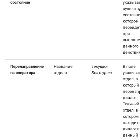
состояние
указывае
существ
состояни
которое
перейдёт
при
выполн
данного
действия
Перенаправление
Название
Текущий
,
В поле
на оператора
отдела
Без отдела
указыва
отдел, в
который
перенап
диалог.
Текущий
отдел, в
котором
находит
диалог в
данный