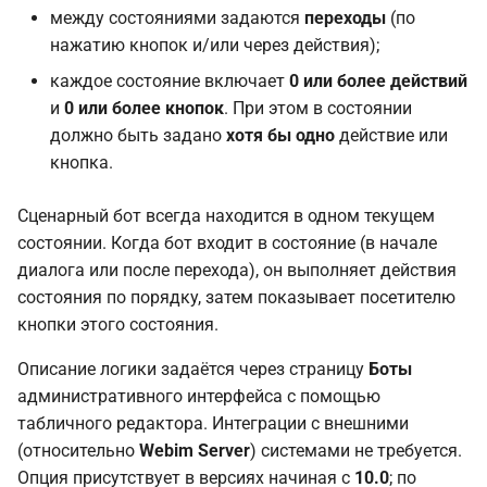
Порядок сортировки
между состояниями задаются
переходы
(по
нажатию кнопок и/или через действия);
Переход при сообщении от
каждое состояние включает
0 или более действий
посетителя
и
0 или более кнопок
. При этом в состоянии
должно быть задано
хотя бы одно
действие или
Состояние
кнопка.
Действия
Сценарный бот всегда находится в одном текущем
состоянии. Когда бот входит в состояние (в начале
Кнопки
диалога или после перехода), он выполняет действия
состояния по порядку, затем показывает посетителю
Кнопка с ссылкой
кнопки этого состояния.
Основная настройка
Описание логики задаётся через страницу
Боты
робота
административного интерфейса с помощью
табличного редактора. Интеграции с внешними
(относительно
Webim Server
) системами не требуется.
Опция присутствует в версиях начиная с
10.0
; по