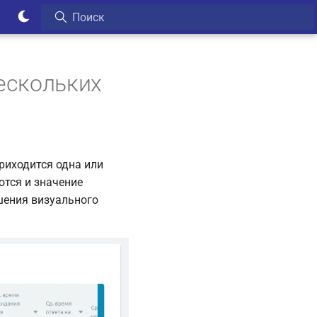
ескольких
приходится одна или
ются и значение
шения визуального