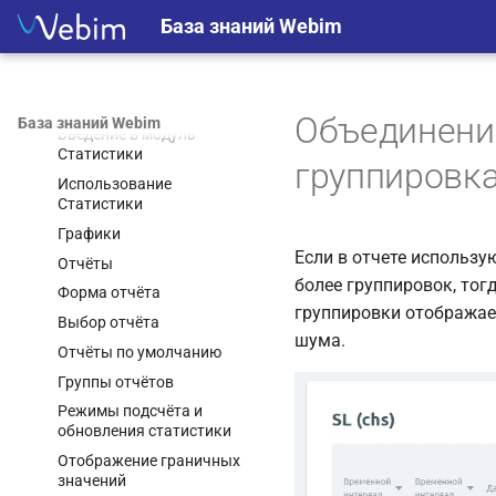
Для администраторов
База знаний Webim
Для аналитиков
Модуль Статистики
Статистика
Объединение
База знаний Webim
Введение в модуль
Статистики
группировк
Использование
Статистики
Графики
Если в отчете использу
Отчёты
более группировок, то
Форма отчёта
группировки отображае
Выбор отчёта
шума.
Отчёты по умолчанию
Группы отчётов
Режимы подсчёта и
обновления статистики
Отображение граничных
значений