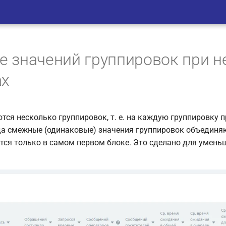
 значений группировок при н
ах
ются несколько группировок, т. е. на каждую группировку 
гда смежные (одинаковые) значения группировок объединя
тся только в самом первом блоке. Это сделано для умень