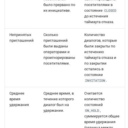
было прервано по
посетителями в
их инициативе.
состояние
CLOSED
до истечения
таймаута отказа.
Непринятых
Сколько
Количество
приглашений
приглашений
диалогов, которые
были выданы
были закрыты по
операторами и
истечению
проигнорированы
таймаута отказа и
посетителями.
по закрытии
остались в
состоянии
.
INVITATION
Среднее
Среднее время, в
Считается
время
течение которого
количество
удержания
диалог был на
состояний
удержании.
,
ON_HOLD
суммируется общее
время удержания
(разница между