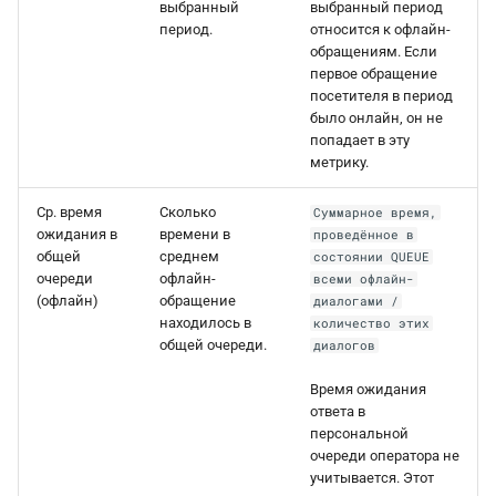
выбранный
выбранный период
период.
относится к офлайн-
обращениям. Если
первое обращение
посетителя в период
было онлайн, он не
попадает в эту
метрику.
Ср. время
Сколько
Суммарное время,
ожидания в
времени в
проведённое в
общей
среднем
состоянии QUEUE
очереди
офлайн-
всеми офлайн-
(офлайн)
обращение
диалогами /
находилось в
количество этих
общей очереди.
диалогов
Время ожидания
ответа в
персональной
очереди оператора не
учитывается. Этот