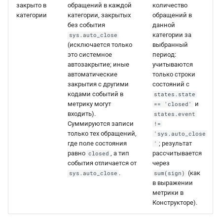
закрыто в
обращений в каждой
количество
категории
категории, закрытых
обращений в
без события
данной
категории за
sys.auto_close
(исключается только
выбранный
это системное
период:
автозакрытие; иные
учитываются
автоматические
только строки
закрытия с другими
состояний с
кодами событий в
states.state
метрику могут
и
== 'closed'
входить).
states.event
Суммируются записи
!=
только тех обращений,
'sys.auto_close
где поле состояния
; результат
'
равно
, а тип
рассчитывается
closed
события отличается от
через
.
(как
sys.auto_close
sum(sign)
в выражении
метрики в
Конструкторе).