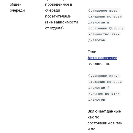
общей
проведённое в
очереди
очереди
Суммарное время
посетителями
ожидания по всем
(вне зависимости
диалогам в
от отдела).
состоянии QUEUE /
количество этих
диалогов
Если
Автоназначение
выключено:
Cуммарное время
ожидания по всем
диалогам /
количество этих
диалогов
Включает данные
как по
состоявшимся, так
и по