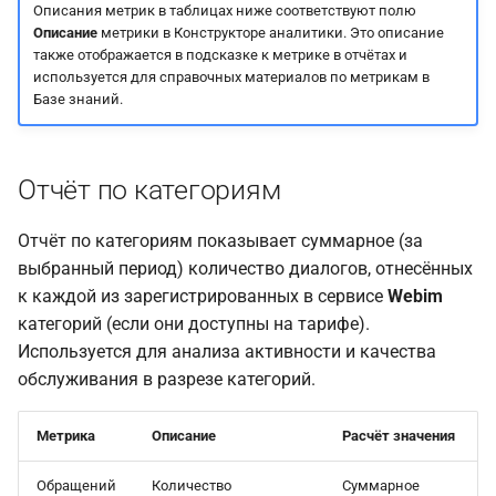
Отчёт по операторам
Описания метрик в таблицах ниже соответствуют полю
Описание
метрики в Конструкторе аналитики. Это описание
также отображается в подсказке к метрике в отчётах и
Отчёт по пропущенным
используется для справочных материалов по метрикам в
посетителям
Базе знаний.
Отчёт по регионам
Отчёт по категориям
Отчёт по использованию
времени операторами
Отчёт по категориям показывает суммарное (за
выбранный период) количество диалогов, отнесённых
к каждой из зарегистрированных в сервисе
Webim
категорий (если они доступны на тарифе).
Используется для анализа активности и качества
обслуживания в разрезе категорий.
Метрика
Описание
Расчёт значения
Обращений
Количество
Суммарное