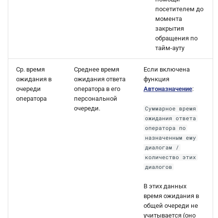
посетителем до
момента
закрытия
обращения по
тайм-ауту
Ср. время
Среднее время
Если включена
ожидания в
ожидания ответа
функция
очереди
оператора в его
Автоназначение
:
оператора
персональной
очереди.
Суммарное время
ожидания ответа
оператора по
назначенным ему
диалогам /
количество этих
диалогов
В этих данных
время ожидания в
общей очереди не
учитывается (оно