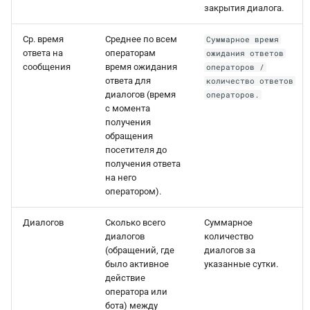
закрытия диалога.
Ср. время
Среднее по всем
Суммарное время
ответа на
операторам
ожидания ответов
сообщения
время ожидания
операторов /
ответа для
количество ответов
диалогов (время
операторов.
с момента
получения
обращения
посетителя до
получения ответа
на него
оператором).
Диалогов
Сколько всего
Суммарное
диалогов
количество
(обращений, где
диалогов за
было активное
указанные сутки.
действие
оператора или
бота) между