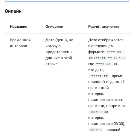
Онлайн
Название
Описание
Расчёт значения
Временной
Дата (день), на
Дата отображается
интервал
которую
в следующем
представлены
формате:
YYYY-MM-
данные в этой
,
DDTtt:tt:tt+HH:00
строке.
где
-
YYYY-MM-DD
это дата,
- время
Ttt:tt:tt
начала (т.е. данный
временной
интервал
начинается с этого
времени, например,
-
T03:00:00
интервал
начинается с 03:00),
- часовой
+HH:00