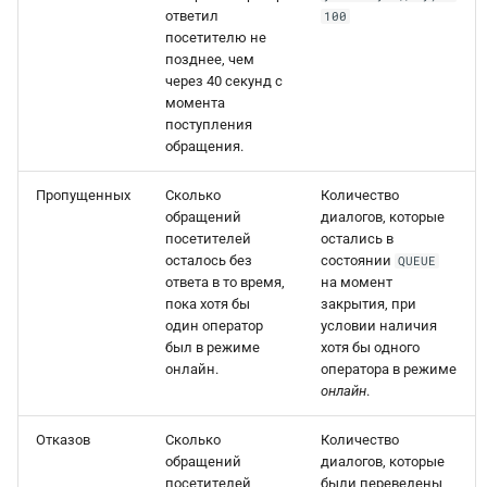
ответил
100
посетителю не
позднее, чем
через 40 секунд с
момента
поступления
обращения.
Пропущенных
Сколько
Количество
обращений
диалогов, которые
посетителей
остались в
осталось без
состоянии
QUEUE
ответа в то время,
на момент
пока хотя бы
закрытия, при
один оператор
условии наличия
был в режиме
хотя бы одного
онлайн.
оператора в режиме
онлайн
.
Отказов
Сколько
Количество
обращений
диалогов, которые
посетителей
были переведены