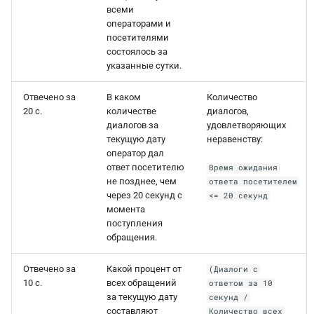
всеми
операторами и
посетителями
состоялось за
указанные сутки.
Отвечено за
В каком
Количество
20 с.
количестве
диалогов,
диалогов за
удовлетворяющих
текущую дату
неравенству:
оператор дал
ответ посетителю
Время ожидания
не позднее, чем
ответа посетителем
через 20 секунд с
<= 20 секунд
момента
поступления
обращения.
Отвечено за
Какой процент от
(Диалоги с
10 с.
всех обращений
ответом за 10
за текущую дату
секунд /
составляют
Количество всех