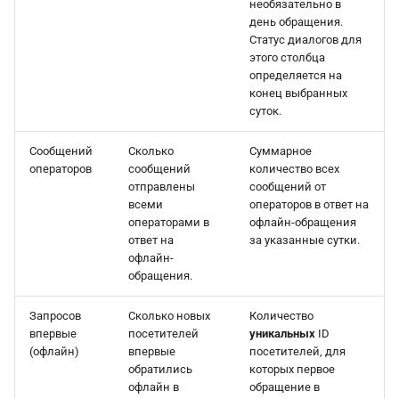
необязательно в
день обращения.
Статус диалогов для
этого столбца
определяется на
конец выбранных
суток.
Сообщений
Сколько
Суммарное
операторов
сообщений
количество всех
отправлены
сообщений от
всеми
операторов в ответ на
операторами в
офлайн-обращения
ответ на
за указанные сутки.
офлайн-
обращения.
Запросов
Сколько новых
Количество
впервые
посетителей
уникальных
ID
(офлайн)
впервые
посетителей, для
обратились
которых первое
офлайн в
обращение в