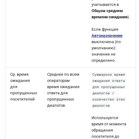
учитывается в
Общем среднем
времени ожидания
).
Если функция
Автоназначение
выключена (по
умолчанию):
значение не
определено.
Ср. время
Среднее по всем
Суммарное время
ожидания
операторам
ожидания ответа
для
время ожидания
для пропущенных
пропущенных
ответа для
диалогов /
посетителей
пропущенных
количество этих
диалогов.
диалогов
Используется
время от момента
обращения
посетителя до