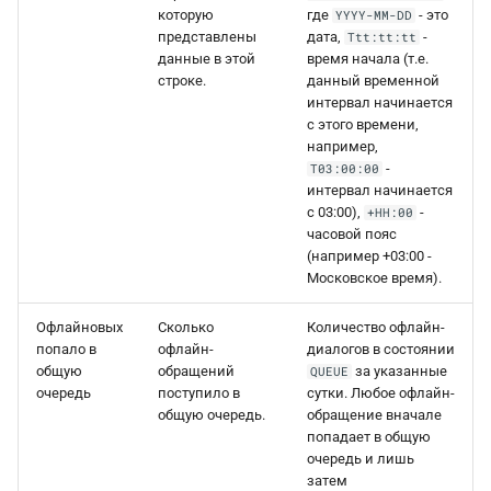
которую
где
- это
YYYY-MM-DD
представлены
дата,
-
Ttt:tt:tt
данные в этой
время начала (т.е.
строке.
данный временной
интервал начинается
с этого времени,
например,
-
T03:00:00
интервал начинается
с 03:00),
-
+HH:00
часовой пояс
(например +03:00 -
Московское время).
Офлайновых
Сколько
Количество офлайн-
попало в
офлайн-
диалогов в состоянии
общую
обращений
за указанные
QUEUE
очередь
поступило в
сутки. Любое офлайн-
общую очередь.
обращение вначале
попадает в общую
очередь и лишь
затем