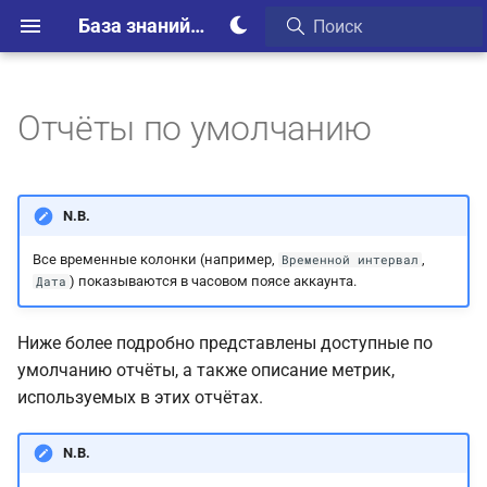
База знаний Webim
Отчёты по умолчанию
Отчёт по категориям
Выгрузка в Excel:
N.B.
категории
Все временные колонки (например,
,
Временной интервал
Отчёт по каналам
) показываются в часовом поясе аккаунта.
Дата
Отчёт по отделам
Ниже более подробно представлены доступные по
умолчанию отчёты, а также описание метрик,
Отчёт по датам
используемых в этих отчётах.
Отчёт по часам
N.B.