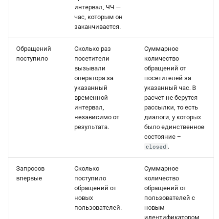
интервал, ЧЧ —
час, которым он
заканчивается.
Обращений
Сколько раз
Суммарное
поступило
посетители
количество
вызывали
обращений от
оператора за
посетителей за
указанный
указанный час. В
временной
расчет не берутся
интервал,
рассылки, то есть
независимо от
диалоги, у которых
результата.
было единственное
состояние –
.
closed
Запросов
Сколько
Суммарное
впервые
поступило
количество
обращений от
обращений от
новых
пользователей с
пользователей.
новым
идентификатором