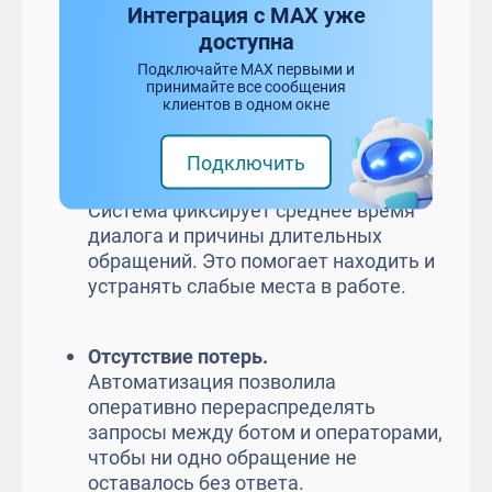
Интеграция с MAX уже
Эффективность каналов.
доступна
Команда следит за результатами
Подключайте MAX первыми и
принимайте все сообщения
работы в
веб-чате
,
приложении
,
клиентов в одном окне
Telegram
и
WhatsApp
.
Подключить
Производительность операторов.
Система фиксирует среднее время
диалога и причины длительных
обращений. Это помогает находить и
устранять слабые места в работе.
Отсутствие потерь.
Автоматизация позволила
оперативно перераспределять
запросы между ботом и операторами,
чтобы ни одно обращение не
оставалось без ответа.