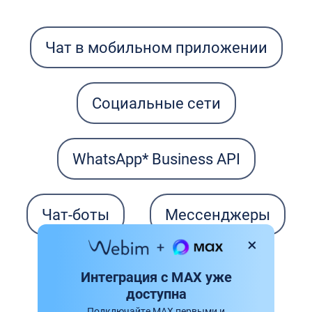
Чат в мобильном приложении
Социальные сети
WhatsApp* Business API
Чат-боты
Мессенджеры
Apple Business Chat
Интеграция с MAX уже
доступна
Подключайте MAX первыми и