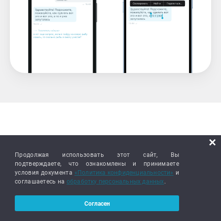
На какие устройства
×
Продолжая использовать этот сайт, Вы
можно установить
подтверждаете, что ознакомлены и принимаете
условия документа
«Политика конфиденциальности»
и
онлайн-чат
соглашаетесь на
обработку персональных данных
.
Согласен