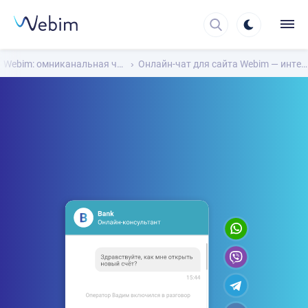
Webim: омниканальная чат-платформа для общения с клиентами
Онлайн-чат для сайта Webim — интеграция, чат-боты, поддержка 24/7