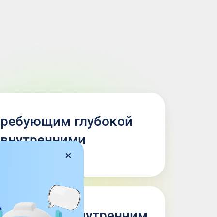
требующим глубокой
 внутренними
 развитым внутренним