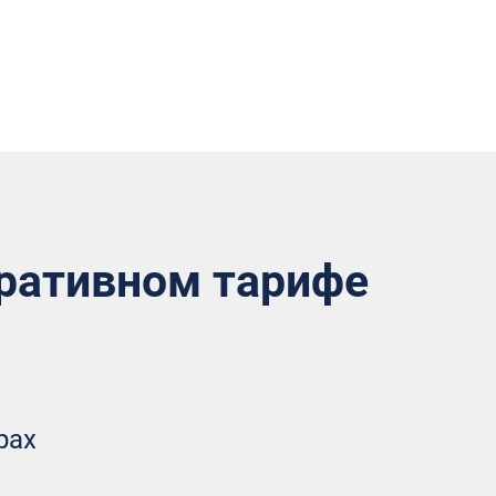
оративном тарифе
рах