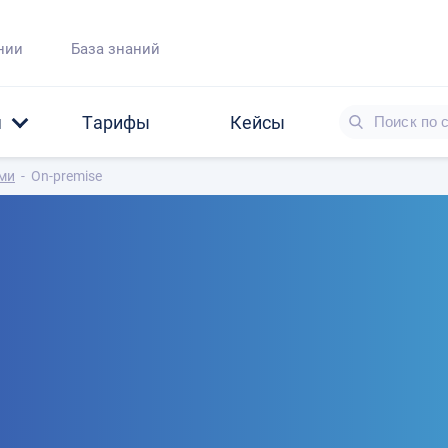
нии
База знаний
я
Тарифы
Кейсы
ами
-
On-premise