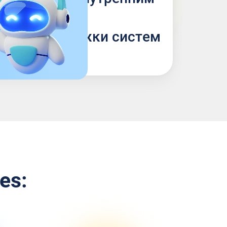
нием для
ьной поддержки систем
es: