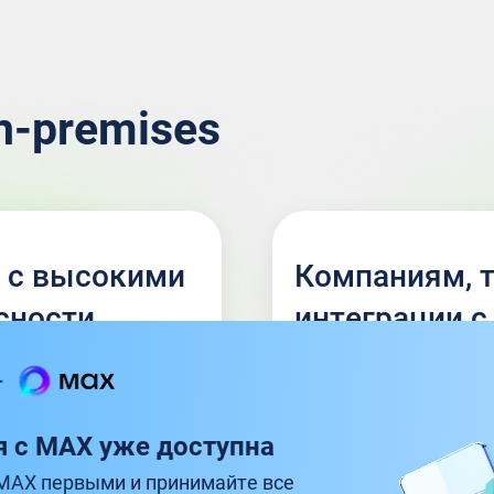
n-premises
 с высокими
Компаниям, 
сности
интеграции с
системами
я с MAX уже доступна
MAX первыми и принимайте все
Компаниям с