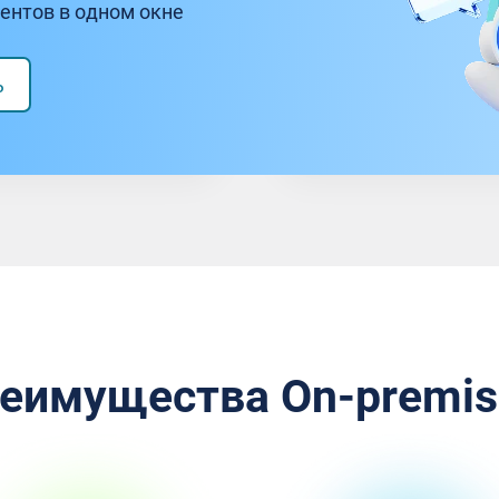
ентов в одном окне
анки,
ИТ-направле
туры,
самостоятел
ь
еимущества On-premis