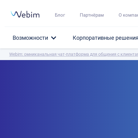
Блог
Партнёрам
О компа
Возможности
Корпоративные решени
Webim: омниканальная чат-платформа для общения с клиент