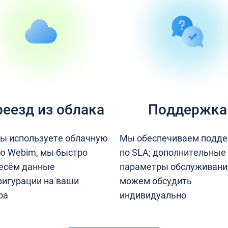
еезд из облака
Поддержка
вы используете облачную
Мы обеспечиваем подд
ю Webim, мы быстро
по SLA; дополнительные
есём данные
параметры обслуживани
фигурации на ваши
можем обсудить
ра
индивидуально