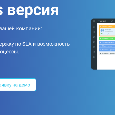
s версия
 вашей компании:
держку по SLA и возможность
оцессы.
аявку на демо