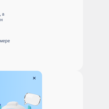
,
а
ан
 мере
ржки