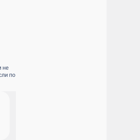
 не
сли по