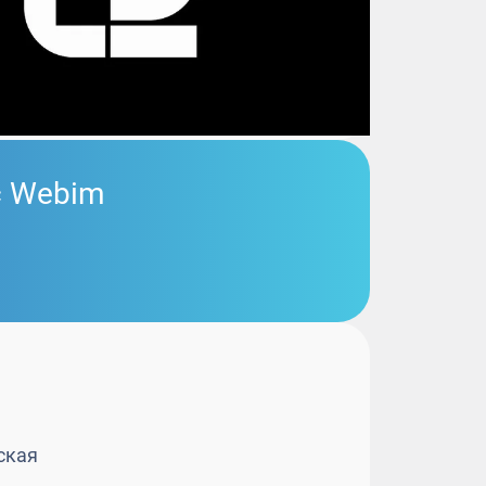
с Webim
ская