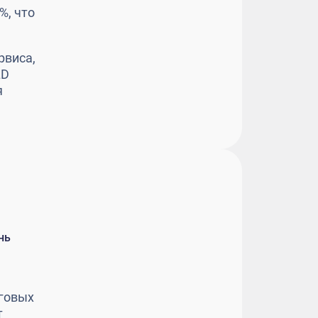
%, что
рвиса,
LD
я
нь
говых
т