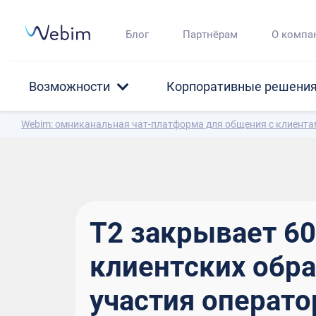
Блог
Партнёрам
О компа
Возможности
Корпоративные решени
Webim: омниканальная чат-платформа для общения с клиент
T2 закрывает 6
клиентских обр
участия операто