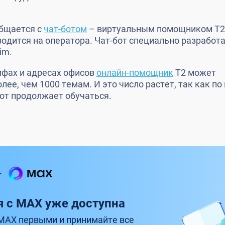
общается с
чат-ботом
– виртуальным помощником
T2
водится на оператора. Чат-бот специально разработ
im.
ифах и адресах офисов
онлайн-помощник
T2
может
ее, чем 1000 темам. И это число растет, так как по
бот продолжает обучаться.
правленными из любых каналов, операторы могут
я с MAX уже доступна
иса
Webim.
Это помогает сотрудникам службы подде
между каналами, сконцентрироваться на
обработке
MAX первыми и принимайте все