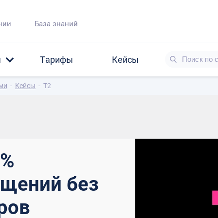
нии
База знаний
я
Тарифы
Кейсы
ами
-
Кейсы
-
T2
0%
ащений без
ров