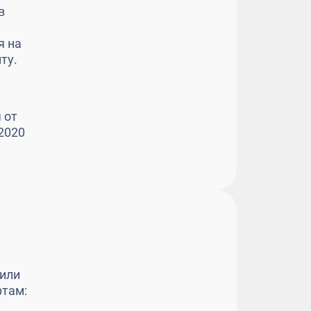
в
я на
ту.
 от
2020
 или
ртам: