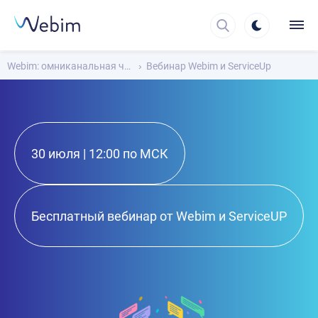
Webim: омниканальная чат-платформа для общения с клиентами
Вебинар Webim и ServiceUp
30 июля | 12:00 по МСК
Бесплатный вебинар от Webim и ServiceUP