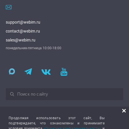
support@webim.ru
contact@webim.ru
sales@webim.ru
понедельник-пятница 10:00-18:00
Исключительные права на ПО Webim защищены — Свидетельство
×
Роспатента №2011613143 от 20.04.2011. ПО включено в Реестр
отечественного ПО Минцифры РФ № 7531 от 14.12.2020. Право
Продолжая использовать этот сайт, Вы
использования предоставляется пользователям на условиях простой
подтверждаете, что ознакомлены и принимаете
неисключительной лицензии.
условия документа
«Политика конфиденциальности»
и