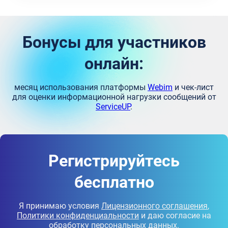
Бонусы для участников
онлайн:
месяц использования платформы
Webim
и чек-лист
для оценки информационной нагрузки сообщений от
ServiceUP
.
Регистрируйтесь
бесплатно
Я принимаю условия
Лицензионного соглашения
,
Политики конфиденциальности
и даю согласие на
обработку персональных данных.