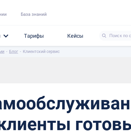
нии
База знаний
я
Тарифы
Кейсы
ами
-
Блог
-
Клиентский сервис
амообслуживан
 клиенты готов