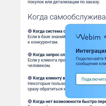
покупок или детализации по заказу.
Когда самообслужива
🔴
Когда система слишком сложная.
Если в базе знаний сотни статей без ст
к конкурентам.
Интеграци
🔴
Когда запрос сложный или нестанд
Подключайте 
Если у клиента проблема, выходящая з
сообщения кли
человеком.
🔴
Когда клиенту важен персональный
Подключит
Некоторые пользователи просто не хо
сразу обратиться к оператору.
🔴
Когда нет возможности быстро пер