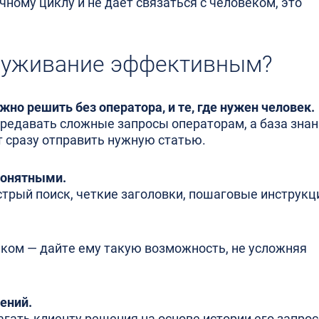
чному циклу и не дает связаться с человеком, это
луживание эффективным?
но решить без оператора, и те, где нужен человек.
редавать сложные запросы операторам, а база зна
т сразу отправить нужную статью.
понятными.
стрый поиск, четкие заголовки, пошаговые инструкц
еком — дайте ему такую возможность, не усложняя
ений.
гать клиенту решения на основе истории его запрос