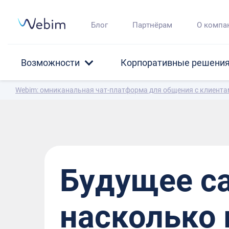
Блог
Партнёрам
О компа
Возможности
Корпоративные решени
Webim: омниканальная чат-платформа для общения с клиент
Будущее с
насколько