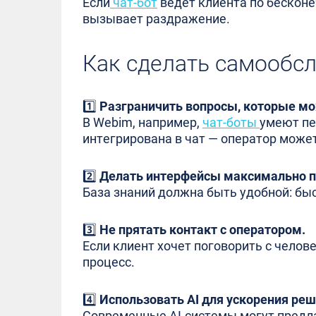
Если
чат-бот
ведет клиента по бесконе
вызывает раздражение.
Как сделать самообс
1️⃣
Разграничить вопросы, которые мож
В Webim, например,
чат-боты
умеют пе
интегрирована в чат — оператор може
2️⃣
Делать интерфейсы максимально 
База знаний должна быть удобной: бы
3️⃣
Не прятать контакт с оператором.
Если клиент хочет поговорить с челов
процесс.
4️⃣
Использовать AI для ускорения реш
Современные AI-системы могут предла