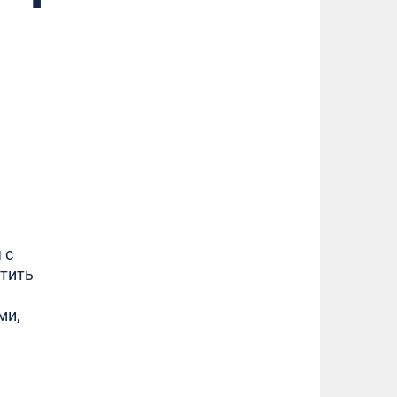
 с
атить
ми,