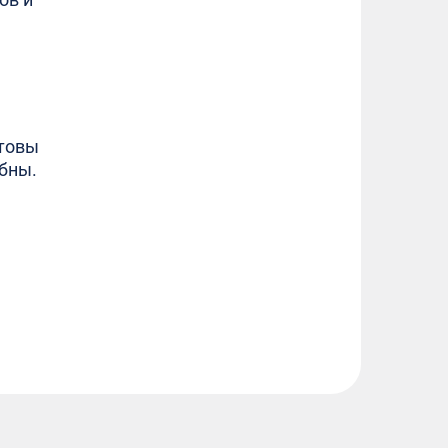
отовы
бны.