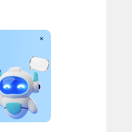
йдет
тают