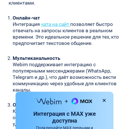
клиентами.
Онлайн-чат
Интеграция
чата на сайт
позволяет быстро
отвечать на запросы клиентов в реальном
времени. Это идеальное решение для тех, кто
предпочитает текстовое общение.
Мультиканальность
Webim поддерживает интеграцию с
популярными мессенджерами (WhatsApp,
Telegram и др.), что даёт возможность вести
коммуникацию через удобные для клиентов
каналы.
Обратные звонки
Клиенты могут оставить запрос на сайте, и
Интеграция с MAX уже
оператор свяжется с ними по телефону в
доступна
удобное время. Это упрощает голосовое
Подключайте MAX первыми и