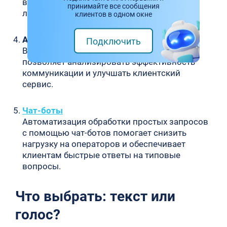
взаимодействие и не требует ожидания на
принимайте все сообщения
линии.
клиентов в одном окне
Аналитика и отчёты
Подключить
Все взаимодействия фиксируются, что
позволяет анализировать эффективность
коммуникации и улучшать клиентский
сервис.
Чат-боты
Автоматизация обработки простых запросов
с помощью чат-ботов помогает снизить
нагрузку на операторов и обеспечивает
клиентам быстрые ответы на типовые
вопросы.
Что выбрать: текст или
голос?