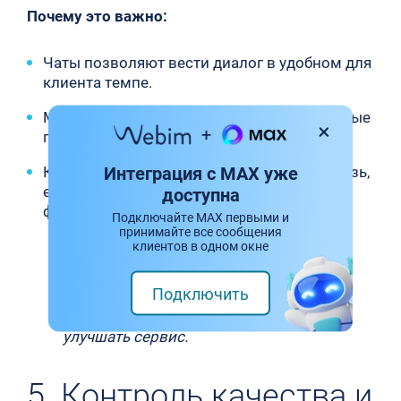
Почему это важно:
Чаты позволяют вести диалог в удобном для
клиента темпе.
Можно использовать персонализированные
предложения и рекомендации.
Интеграция с MAX уже
Клиенты охотнее оставляют обратную связь,
если общение проходит в естественном
доступна
формате.
Подключайте MAX первыми и
принимайте все сообщения
клиентов в одном окне
Компании, которые внедряют чаты,
получают больше данных о своих
Подключить
клиентах, что позволяет
адаптировать предложения и
улучшать сервис.
5. Контроль качества и