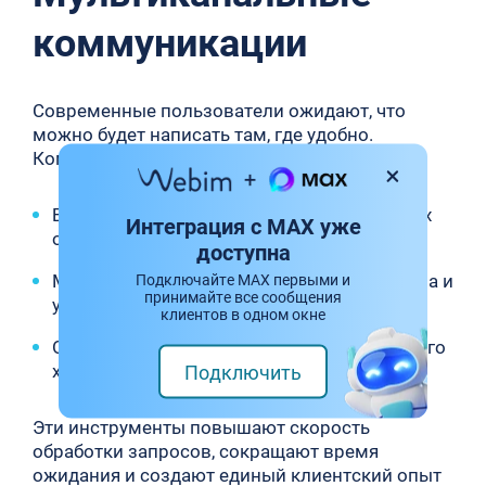
коммуникации
Современные пользователи ожидают, что
можно будет написать там, где удобно.
Компании используют чат по всем фронтам:
Бот для социальных сетей для мгновенных
Интеграция с MAX уже
ответов и автоматических рекомендаций.
доступна
Мобильный чат в приложении для удобства и
Подключайте MAX первыми и
принимайте все сообщения
уведомлений.
клиентов в одном окне
On-premise мессенджер для корпоративного
хранения данных и безопасного общения.
Подключить
Эти инструменты повышают скорость
обработки запросов, сокращают время
ожидания и создают единый клиентский опыт