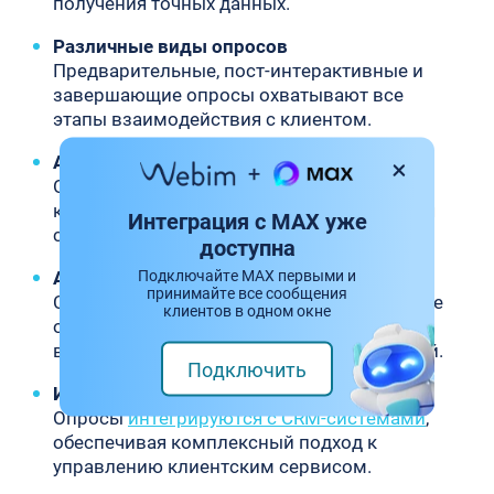
получения точных данных.
Различные виды опросов
Предварительные, пост-интерактивные и
завершающие опросы охватывают все
этапы взаимодействия с клиентом.
Автоматическая отправка
Опросы автоматически отправляются
клиентам после взаимодействия, упрощая
Интеграция с MAX уже
сбор обратной связи.
доступна
Подключайте MAX первыми и
Аналитика и отчеты
принимайте все сообщения
Система предоставляет детализированные
клиентов в одном окне
отчеты и аналитические данные для
выявления тенденций и принятия решений.
Подключить
Интеграция с CRM
Опросы
интегрируются с CRM-системами
,
обеспечивая комплексный подход к
управлению клиентским сервисом.