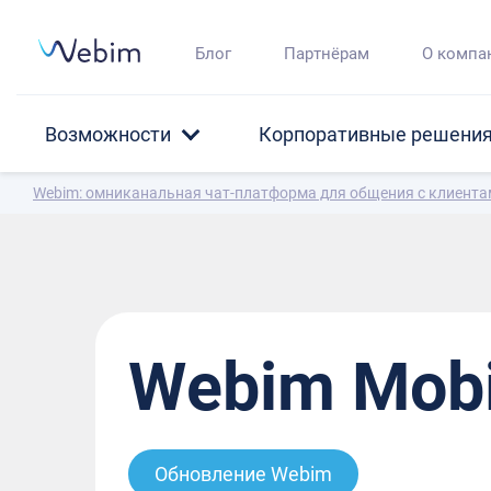
Блог
Партнёрам
О компа
Возможности
Корпоративные решени
Webim: омниканальная чат-платформа для общения с клиент
Webim Mobi
Обновление Webim