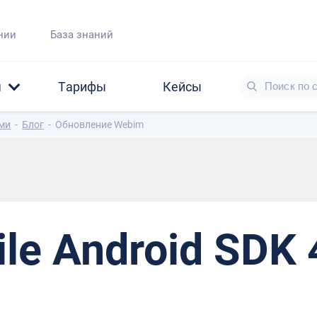
нии
База знаний
я
Тарифы
Кейсы
ами
-
Блог
-
Обновление Webim
le Android SDK 