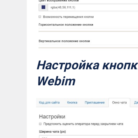
Настройка кнопк
Webim