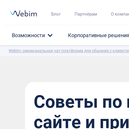
Блог
Партнёрам
О компа
Возможности
Корпоративные решени
Webim: омниканальная чат-платформа для общения с клиент
Советы по 
сайте и пр