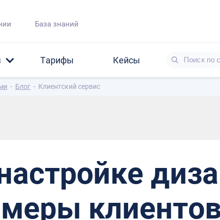
нии
База знаний
я
Тарифы
Кейсы
ами
-
Блог
-
Клиентский сервис
настройке диза
имеры клиенто