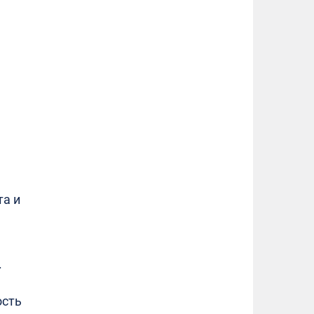
та и
.
ость