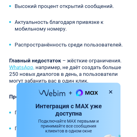
Высокий процент открытий сообщений.
Актуальность благодаря привязке к
мобильному номеру.
Распространённость среди пользователей.
Главный недостаток
– жёсткие ограничения.
WhatsApp,
например, не даёт создать больше
250 новых диалогов в день, а пользователи
могут забанить вас в один клик.
Преимущества email-рассылок:
Интеграция с MAX уже
Приватность и безопасность.
доступна
Подключайте MAX первыми и
принимайте все сообщения
Подходят для длинных текстов.
клиентов в одном окне