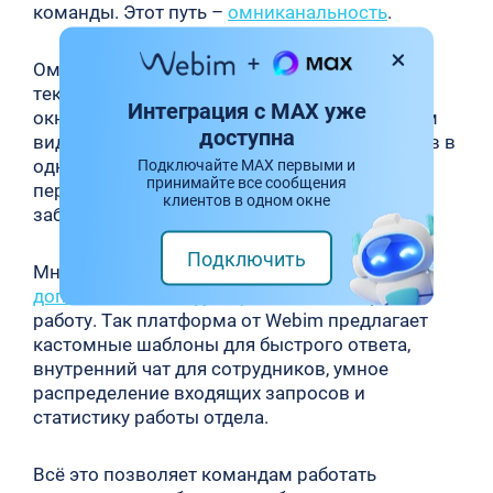
команды. Этот путь –
омниканальность
.
Омниканальная платформа объединяет все
текстовые каналы коммуникации в едином
Интеграция с MAX уже
окне интерфейса. Она позволяет операторам
доступна
видеть все сообщения из всех мессенджеров в
одном месте, а значит им не понадобится
Подключайте MAX первыми и
принимайте все сообщения
переключаться туда-сюда весь день, рискуя
клиентов в одном окне
забыть о чьём-то запросе.
Подключить
Многие
омниканальные платформы
имеют
дополнительные функции
, облегчающие
работу. Так платформа от Webim предлагает
кастомные шаблоны для быстрого ответа,
внутренний чат для сотрудников, умное
распределение входящих запросов и
статистику работы отдела.
Всё это позволяет командам работать